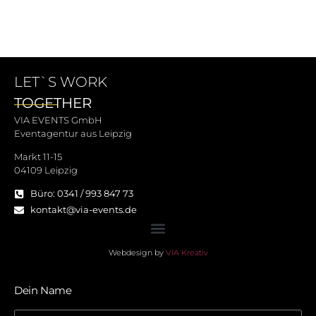
LET`S WORK
TOGETHER
VIA EVENTS GmbH
Eventagentur aus Leipzig
Markt 11-15
04109 Leipzig
Büro: 0341 / 993 847 73
kontakt@via-events.de
Webdesign by
VIA Kreativ
Dein Name